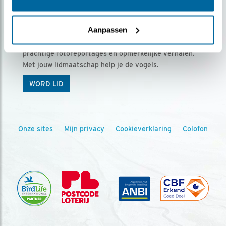
Ontvang 5 x Vogels voor € 36,00 per jaar
Aanpassen
Vogels is het tijdschrift voor onze leden, met
prachtige fotoreportages en opmerkelijke verhalen.
Met jouw lidmaatschap help je de vogels.
WORD LID
Onze sites
Mijn privacy
Cookieverklaring
Colofon