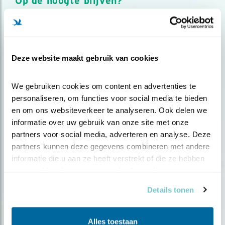
Op de hoogte blijven?
Meld je aan en ontvang nieuws, inspiratie, acties en tips
over vogels en activiteiten van Vogelbescherming.
AANMELDEN VOGELNIEUWS
Deze website maakt gebruik van cookies
Volg ons via social media
We gebruiken cookies om content en advertenties te 
personaliseren, om functies voor social media te bieden 
en om ons websiteverkeer te analyseren. Ook delen we 
informatie over uw gebruik van onze site met onze 
partners voor social media, adverteren en analyse. Deze 
partners kunnen deze gegevens combineren met andere 
informatie die u aan ze heeft verstrekt of die ze hebben 
verzameld op basis van uw gebruik van hun services.
Details tonen
Alles toestaan