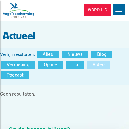
WORD LID
Men
Actueel
Alles
Nieuws
Blog
Verfijn resultaten:
Verdieping
Opinie
Tip
Video
Podcast
Geen resultaten.