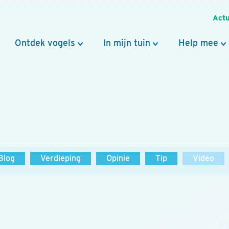
Actu
Ontdek vogels
In mijn tuin
Help mee
Blog
Verdieping
Opinie
Tip
Video