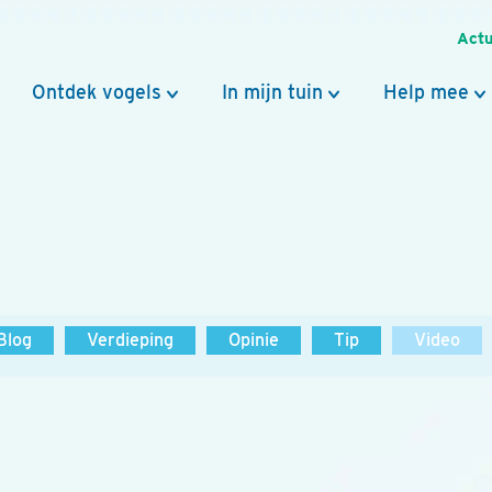
Actu
Ontdek vogels
In mijn tuin
Help mee
Blog
Verdieping
Opinie
Tip
Video