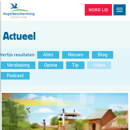
WORD LID
Men
Actueel
Alles
Nieuws
Blog
Verfijn resultaten:
Verdieping
Opinie
Tip
Video
Podcast