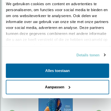
We gebruiken cookies om content en advertenties te 
personaliseren, om functies voor social media te bieden en 
om ons websiteverkeer te analyseren. Ook delen we 
Op de hoogte blijven?
informatie over uw gebruik van onze site met onze partners 
Meld je aan en ontvang nieuws, inspiratie, acties en tips
voor social media, adverteren en analyse. Deze partners 
over vogels en activiteiten van Vogelbescherming.
kunnen deze gegevens combineren met andere informatie 
die u aan ze heeft verstrekt of die ze hebben verzameld op 
AANMELDEN VOGELNIEUWS
basis van uw gebruik van hun services.
Details tonen
Volg ons via social media
Alles toestaan
Aanpassen