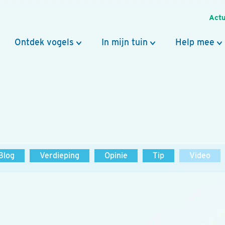
Actu
Ontdek vogels
In mijn tuin
Help mee
Blog
Verdieping
Opinie
Tip
Video