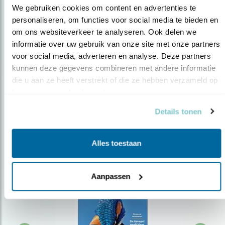
We gebruiken cookies om content en advertenties te 
personaliseren, om functies voor social media te bieden en 
om ons websiteverkeer te analyseren. Ook delen we 
Op de hoogte blijven?
informatie over uw gebruik van onze site met onze partners 
Meld je aan en ontvang nieuws, inspiratie, acties en tips
voor social media, adverteren en analyse. Deze partners 
over vogels en activiteiten van Vogelbescherming.
kunnen deze gegevens combineren met andere informatie 
die u aan ze heeft verstrekt of die ze hebben verzameld op 
AANMELDEN VOGELNIEUWS
basis van uw gebruik van hun services.
Details tonen
Volg ons via social media
Alles toestaan
Aanpassen