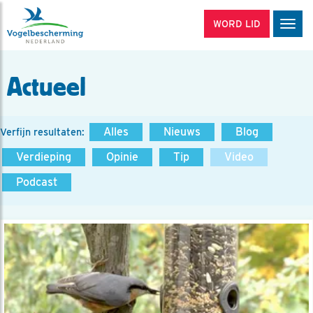
WORD LID
Men
Actueel
Alles
Nieuws
Blog
Verfijn resultaten:
Verdieping
Opinie
Tip
Video
Podcast