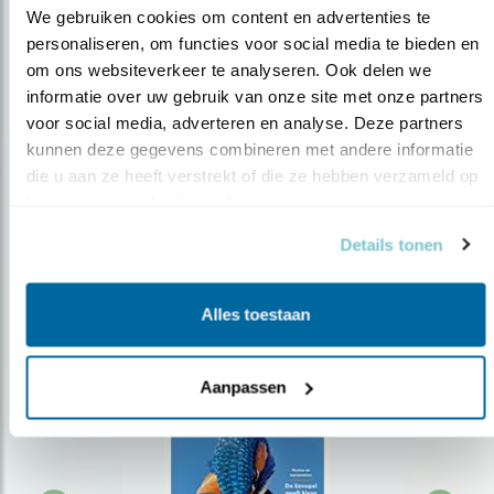
We gebruiken cookies om content en advertenties te 
personaliseren, om functies voor social media te bieden en 
om ons websiteverkeer te analyseren. Ook delen we 
Op de hoogte blijven?
informatie over uw gebruik van onze site met onze partners 
Meld je aan en ontvang nieuws, inspiratie, acties en tips
voor social media, adverteren en analyse. Deze partners 
over vogels en activiteiten van Vogelbescherming.
kunnen deze gegevens combineren met andere informatie 
die u aan ze heeft verstrekt of die ze hebben verzameld op 
AANMELDEN VOGELNIEUWS
basis van uw gebruik van hun services.
Details tonen
Volg ons via social media
Alles toestaan
Aanpassen