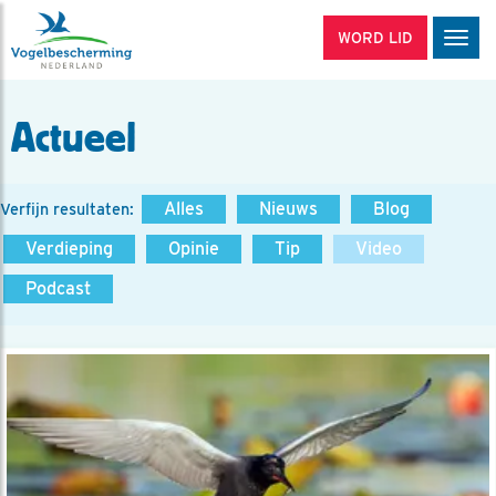
WORD LID
Men
Actueel
Alles
Nieuws
Blog
Verfijn resultaten:
Verdieping
Opinie
Tip
Video
Podcast