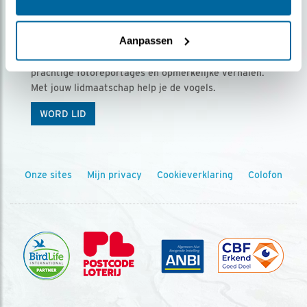
Ontvang 5 x Vogels voor € 36,00 per jaar
Aanpassen
Vogels is het tijdschrift voor onze leden, met
prachtige fotoreportages en opmerkelijke verhalen.
Met jouw lidmaatschap help je de vogels.
WORD LID
Onze sites
Mijn privacy
Cookieverklaring
Colofon