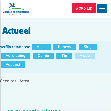
WORD LID
Men
Actueel
Alles
Nieuws
Blog
Verfijn resultaten:
Verdieping
Opinie
Tip
Video
Podcast
Geen resultaten.