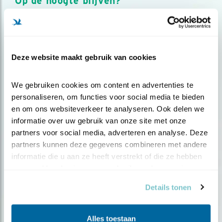
Op de hoogte blijven?
Meld je aan en ontvang nieuws, inspiratie, acties en tips
over vogels en activiteiten van Vogelbescherming.
AANMELDEN VOGELNIEUWS
Deze website maakt gebruik van cookies
Volg ons via social media
We gebruiken cookies om content en advertenties te 
personaliseren, om functies voor social media te bieden 
en om ons websiteverkeer te analyseren. Ook delen we 
informatie over uw gebruik van onze site met onze 
partners voor social media, adverteren en analyse. Deze 
partners kunnen deze gegevens combineren met andere 
informatie die u aan ze heeft verstrekt of die ze hebben 
verzameld op basis van uw gebruik van hun services.
Details tonen
Alles toestaan