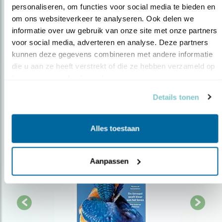
personaliseren, om functies voor social media te bieden en 
Op de hoogte blijven?
om ons websiteverkeer te analyseren. Ook delen we 
Meld je aan en ontvang nieuws, inspiratie, acties en tips
informatie over uw gebruik van onze site met onze partners 
over vogels en activiteiten van Vogelbescherming.
voor social media, adverteren en analyse. Deze partners 
kunnen deze gegevens combineren met andere informatie 
AANMELDEN VOGELNIEUWS
die u aan ze heeft verstrekt of die ze hebben verzameld op 
basis van uw gebruik van hun services.
Volg ons via social media
Details tonen
Alles toestaan
Aanpassen