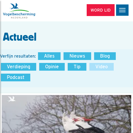
WORD LID
Men
Actueel
Alles
Nieuws
Blog
Verfijn resultaten:
Verdieping
Opinie
Tip
Video
Podcast