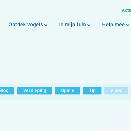
Actu
Ontdek vogels
In mijn tuin
Help mee
Blog
Verdieping
Opinie
Tip
Video