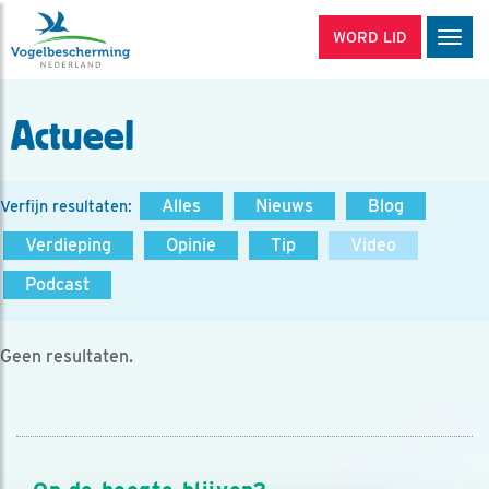
WORD LID
Men
Actueel
Alles
Nieuws
Blog
Verfijn resultaten:
Verdieping
Opinie
Tip
Video
Podcast
Geen resultaten.