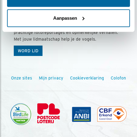
Ontvang 5 x Vogels voor € 36,00 per jaar
Aanpassen
Vogels is het tijdschrift voor onze leden, met
prachtige fotoreportages en opmerkelijke verhalen.
Met jouw lidmaatschap help je de vogels.
WORD LID
Onze sites
Mijn privacy
Cookieverklaring
Colofon