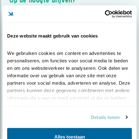
Op de hoogte blijven?
Meld je aan en ontvang nieuws, inspiratie, acties en tips
over vogels en activiteiten van Vogelbescherming.
AANMELDEN VOGELNIEUWS
Deze website maakt gebruik van cookies
Volg ons via social media
We gebruiken cookies om content en advertenties te 
personaliseren, om functies voor social media te bieden 
en om ons websiteverkeer te analyseren. Ook delen we 
informatie over uw gebruik van onze site met onze 
partners voor social media, adverteren en analyse. Deze 
partners kunnen deze gegevens combineren met andere 
informatie die u aan ze heeft verstrekt of die ze hebben 
verzameld op basis van uw gebruik van hun services.
Details tonen
Alles toestaan