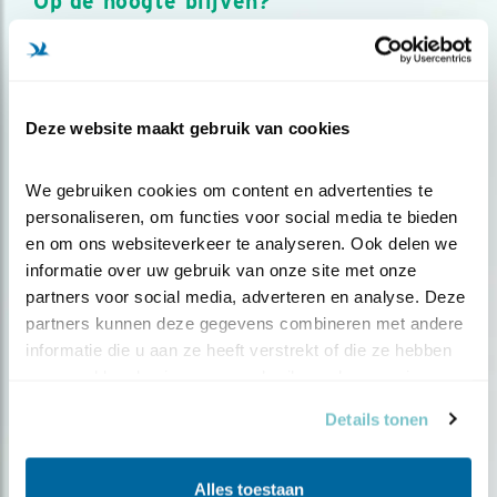
Op de hoogte blijven?
Meld je aan en ontvang nieuws, inspiratie, acties en tips
over vogels en activiteiten van Vogelbescherming.
AANMELDEN VOGELNIEUWS
Deze website maakt gebruik van cookies
Volg ons via social media
We gebruiken cookies om content en advertenties te 
personaliseren, om functies voor social media te bieden 
en om ons websiteverkeer te analyseren. Ook delen we 
informatie over uw gebruik van onze site met onze 
partners voor social media, adverteren en analyse. Deze 
partners kunnen deze gegevens combineren met andere 
informatie die u aan ze heeft verstrekt of die ze hebben 
verzameld op basis van uw gebruik van hun services.
Details tonen
Alles toestaan