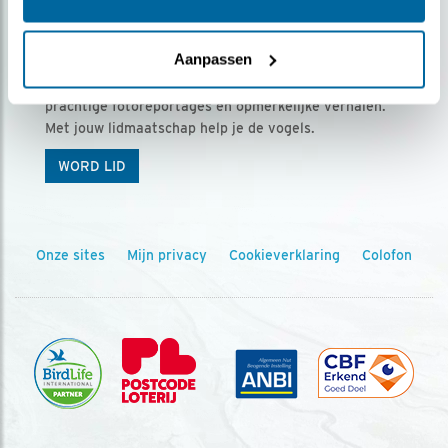
Ontvang 5 x Vogels voor € 36,00 per jaar
Aanpassen
Vogels is het tijdschrift voor onze leden, met
prachtige fotoreportages en opmerkelijke verhalen.
Met jouw lidmaatschap help je de vogels.
WORD LID
Onze sites
Mijn privacy
Cookieverklaring
Colofon