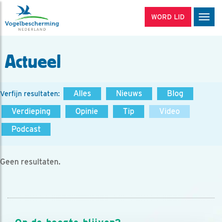
WORD LID
Men
Actueel
Alles
Nieuws
Blog
Verfijn resultaten:
Verdieping
Opinie
Tip
Video
Podcast
Geen resultaten.