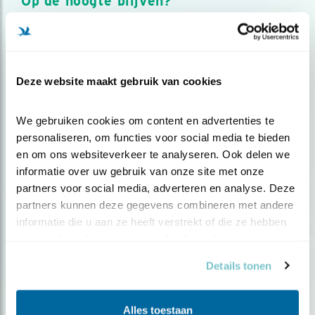
Op de hoogte blijven?
Meld je aan en ontvang nieuws, inspiratie, acties en tips
over vogels en activiteiten van Vogelbescherming.
AANMELDEN VOGELNIEUWS
Deze website maakt gebruik van cookies
Volg ons via social media
We gebruiken cookies om content en advertenties te 
personaliseren, om functies voor social media te bieden 
en om ons websiteverkeer te analyseren. Ook delen we 
informatie over uw gebruik van onze site met onze 
partners voor social media, adverteren en analyse. Deze 
partners kunnen deze gegevens combineren met andere 
informatie die u aan ze heeft verstrekt of die ze hebben 
verzameld op basis van uw gebruik van hun services.
Details tonen
Alles toestaan