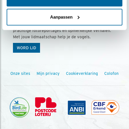
Ontvang 5 x Vogels voor € 36,00 per jaar
Aanpassen
Vogels is het tijdschrift voor onze leden, met
prachtige fotoreportages en opmerkelijke verhalen.
Met jouw lidmaatschap help je de vogels.
WORD LID
Onze sites
Mijn privacy
Cookieverklaring
Colofon