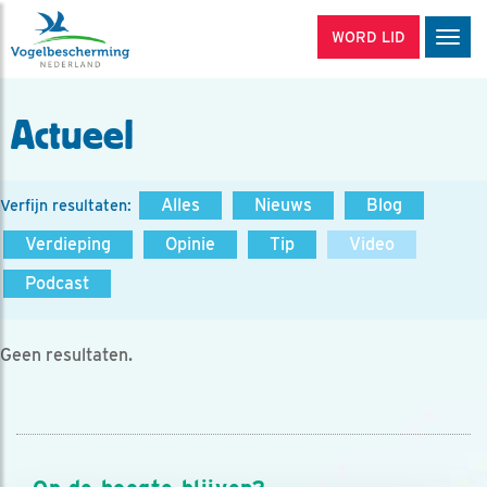
WORD LID
Men
Actueel
Alles
Nieuws
Blog
Verfijn resultaten:
Verdieping
Opinie
Tip
Video
Podcast
Geen resultaten.