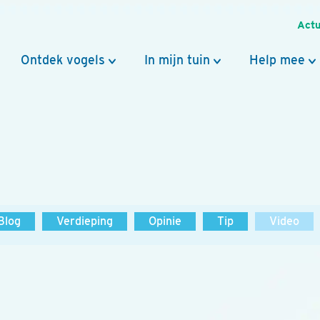
Actu
Ontdek vogels
In mijn tuin
Help mee
Blog
Verdieping
Opinie
Tip
Video