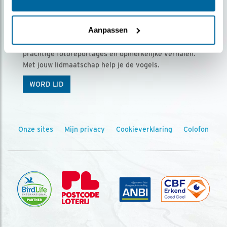
Ontvang 5 x Vogels voor € 36,00 per jaar
Aanpassen
Vogels is het tijdschrift voor onze leden, met
prachtige fotoreportages en opmerkelijke verhalen.
Met jouw lidmaatschap help je de vogels.
WORD LID
Onze sites
Mijn privacy
Cookieverklaring
Colofon