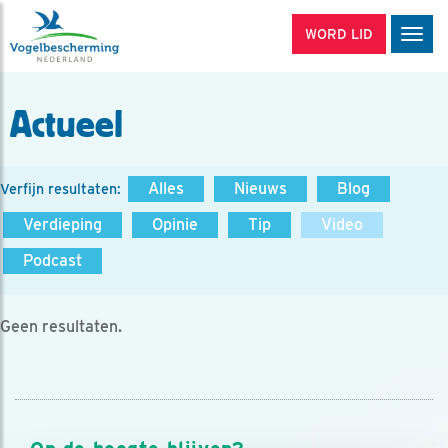
WORD LID
Men
Actueel
Alles
Nieuws
Blog
Verfijn resultaten:
Verdieping
Opinie
Tip
Video
Podcast
Geen resultaten.