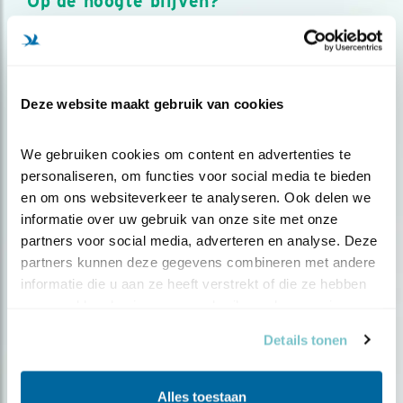
Op de hoogte blijven?
Meld je aan en ontvang nieuws, inspiratie, acties en tips
over vogels en activiteiten van Vogelbescherming.
AANMELDEN VOGELNIEUWS
Deze website maakt gebruik van cookies
Volg ons via social media
We gebruiken cookies om content en advertenties te 
personaliseren, om functies voor social media te bieden 
en om ons websiteverkeer te analyseren. Ook delen we 
informatie over uw gebruik van onze site met onze 
partners voor social media, adverteren en analyse. Deze 
partners kunnen deze gegevens combineren met andere 
informatie die u aan ze heeft verstrekt of die ze hebben 
verzameld op basis van uw gebruik van hun services.
Details tonen
Alles toestaan