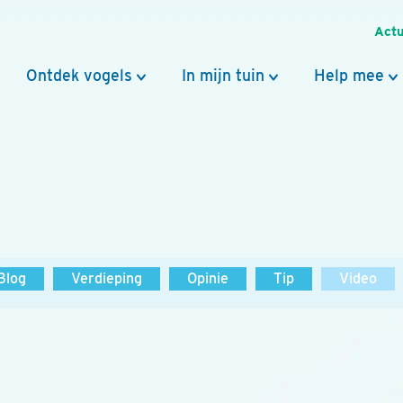
Actu
Ontdek vogels
In mijn tuin
Help mee
Blog
Verdieping
Opinie
Tip
Video