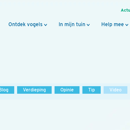
Actu
Ontdek vogels
In mijn tuin
Help mee
Blog
Verdieping
Opinie
Tip
Video