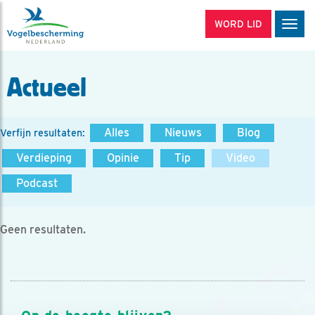
WORD LID
Men
Actueel
Alles
Nieuws
Blog
Verfijn resultaten:
Verdieping
Opinie
Tip
Video
Podcast
Geen resultaten.