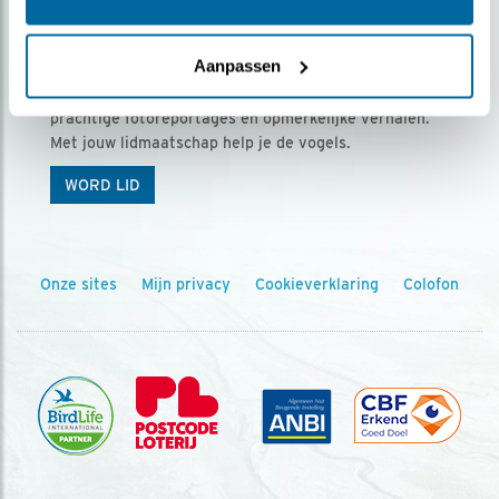
Ontvang 5 x Vogels voor € 36,00 per jaar
Aanpassen
Vogels is het tijdschrift voor onze leden, met
prachtige fotoreportages en opmerkelijke verhalen.
Met jouw lidmaatschap help je de vogels.
WORD LID
Onze sites
Mijn privacy
Cookieverklaring
Colofon