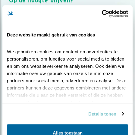
Op de hoogte blijven?
Meld je aan en ontvang nieuws, inspiratie, acties en tips
over vogels en activiteiten van Vogelbescherming.
AANMELDEN VOGELNIEUWS
Deze website maakt gebruik van cookies
Volg ons via social media
We gebruiken cookies om content en advertenties te 
personaliseren, om functies voor social media te bieden 
en om ons websiteverkeer te analyseren. Ook delen we 
informatie over uw gebruik van onze site met onze 
partners voor social media, adverteren en analyse. Deze 
partners kunnen deze gegevens combineren met andere 
informatie die u aan ze heeft verstrekt of die ze hebben 
verzameld op basis van uw gebruik van hun services.
Details tonen
Alles toestaan