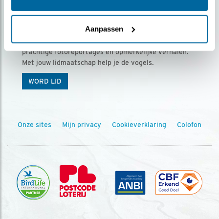
Ontvang 5 x Vogels voor € 36,00 per jaar
Aanpassen
Vogels is het tijdschrift voor onze leden, met
prachtige fotoreportages en opmerkelijke verhalen.
Met jouw lidmaatschap help je de vogels.
WORD LID
Onze sites
Mijn privacy
Cookieverklaring
Colofon