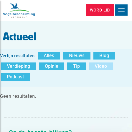
WORD LID
Men
Actueel
Alles
Nieuws
Blog
Verfijn resultaten:
Verdieping
Opinie
Tip
Video
Podcast
Geen resultaten.