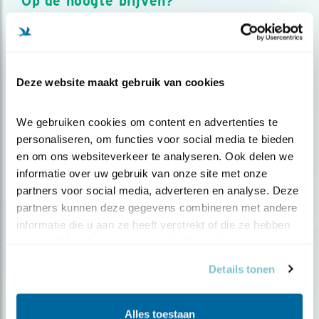
Op de hoogte blijven?
Meld je aan en ontvang nieuws, inspiratie, acties en tips
over vogels en activiteiten van Vogelbescherming.
AANMELDEN VOGELNIEUWS
Deze website maakt gebruik van cookies
Volg ons via social media
We gebruiken cookies om content en advertenties te 
personaliseren, om functies voor social media te bieden 
en om ons websiteverkeer te analyseren. Ook delen we 
informatie over uw gebruik van onze site met onze 
partners voor social media, adverteren en analyse. Deze 
partners kunnen deze gegevens combineren met andere 
informatie die u aan ze heeft verstrekt of die ze hebben 
verzameld op basis van uw gebruik van hun services.
Details tonen
Alles toestaan