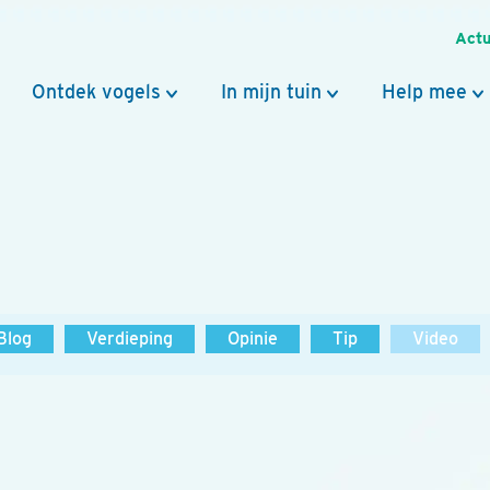
Actu
Ontdek vogels
In mijn tuin
Help mee
Blog
Verdieping
Opinie
Tip
Video