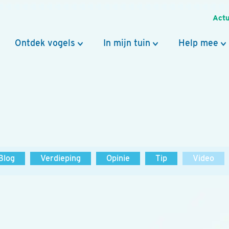
Actu
Ontdek vogels
In mijn tuin
Help mee
Blog
Verdieping
Opinie
Tip
Video