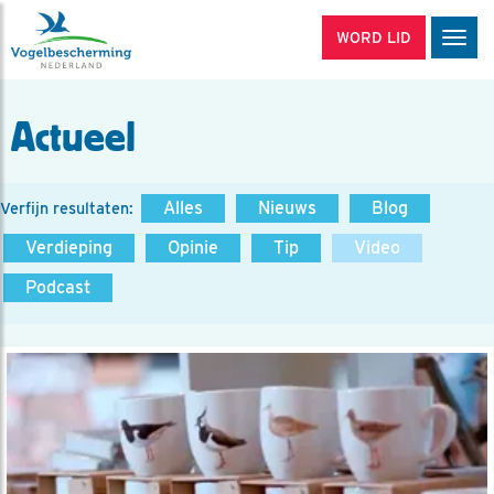
WORD LID
Men
Actueel
Alles
Nieuws
Blog
Verfijn resultaten:
Verdieping
Opinie
Tip
Video
Podcast