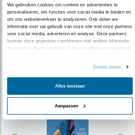
We gebruiken cookies om content en advertenties te 
personaliseren, om functies voor social media te bieden en 
om ons websiteverkeer te analyseren. Ook delen we 
Op de hoogte blijven?
informatie over uw gebruik van onze site met onze partners 
Meld je aan en ontvang nieuws, inspiratie, acties en tips
voor social media, adverteren en analyse. Deze partners 
over vogels en activiteiten van Vogelbescherming.
kunnen deze gegevens combineren met andere informatie 
die u aan ze heeft verstrekt of die ze hebben verzameld op 
AANMELDEN VOGELNIEUWS
basis van uw gebruik van hun services.
Details tonen
Volg ons via social media
Alles toestaan
Aanpassen