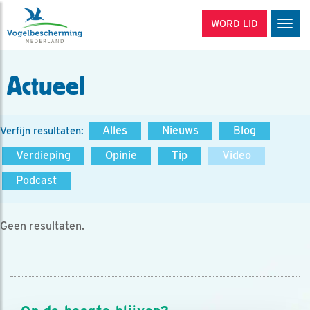
WORD LID
Men
Actueel
Alles
Nieuws
Blog
Verfijn resultaten:
Verdieping
Opinie
Tip
Video
Podcast
Geen resultaten.