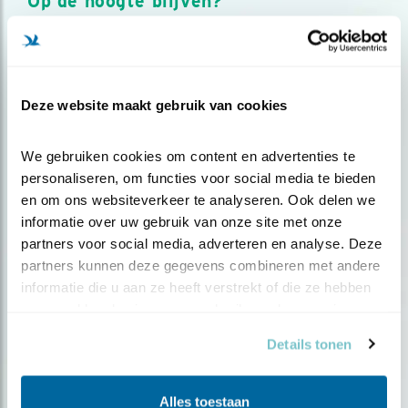
Op de hoogte blijven?
Meld je aan en ontvang nieuws, inspiratie, acties en tips
over vogels en activiteiten van Vogelbescherming.
AANMELDEN VOGELNIEUWS
Deze website maakt gebruik van cookies
Volg ons via social media
We gebruiken cookies om content en advertenties te 
personaliseren, om functies voor social media te bieden 
en om ons websiteverkeer te analyseren. Ook delen we 
informatie over uw gebruik van onze site met onze 
partners voor social media, adverteren en analyse. Deze 
partners kunnen deze gegevens combineren met andere 
informatie die u aan ze heeft verstrekt of die ze hebben 
verzameld op basis van uw gebruik van hun services.
Details tonen
Alles toestaan