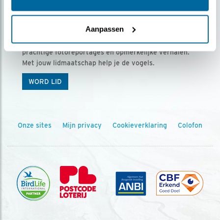
Ontvang 5 x Vogels voor € 36,00 per jaar
Aanpassen
Vogels is het tijdschrift voor onze leden, met
prachtige fotoreportages en opmerkelijke verhalen.
Met jouw lidmaatschap help je de vogels.
WORD LID
Onze sites
Mijn privacy
Cookieverklaring
Colofon