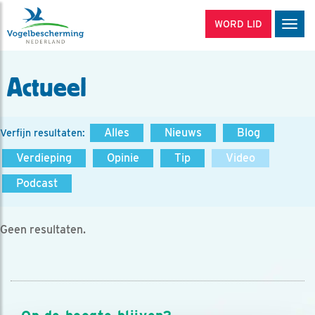
WORD LID
Men
Actueel
Alles
Nieuws
Blog
Verfijn resultaten:
Verdieping
Opinie
Tip
Video
Podcast
Geen resultaten.