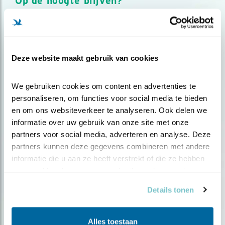
Op de hoogte blijven?
Meld je aan en ontvang nieuws, inspiratie, acties en tips
over vogels en activiteiten van Vogelbescherming.
AANMELDEN VOGELNIEUWS
Deze website maakt gebruik van cookies
Volg ons via social media
We gebruiken cookies om content en advertenties te 
personaliseren, om functies voor social media te bieden 
en om ons websiteverkeer te analyseren. Ook delen we 
informatie over uw gebruik van onze site met onze 
partners voor social media, adverteren en analyse. Deze 
partners kunnen deze gegevens combineren met andere 
informatie die u aan ze heeft verstrekt of die ze hebben 
verzameld op basis van uw gebruik van hun services.
Details tonen
Alles toestaan