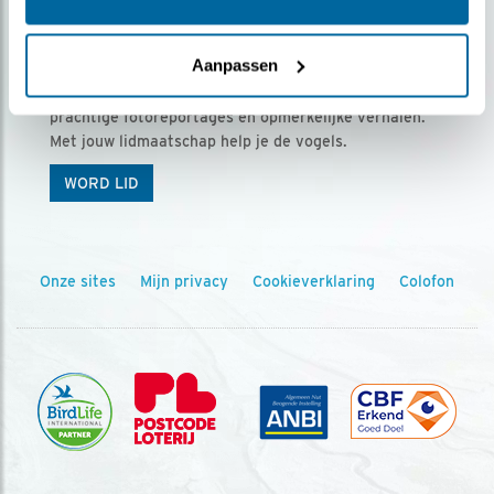
Ontvang 5 x Vogels voor € 36,00 per jaar
Aanpassen
Vogels is het tijdschrift voor onze leden, met
prachtige fotoreportages en opmerkelijke verhalen.
Met jouw lidmaatschap help je de vogels.
WORD LID
Onze sites
Mijn privacy
Cookieverklaring
Colofon