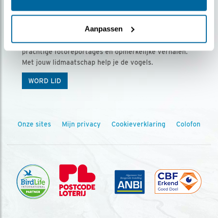
Ontvang 5 x Vogels voor € 36,00 per jaar
Aanpassen
Vogels is het tijdschrift voor onze leden, met
prachtige fotoreportages en opmerkelijke verhalen.
Met jouw lidmaatschap help je de vogels.
WORD LID
Onze sites
Mijn privacy
Cookieverklaring
Colofon