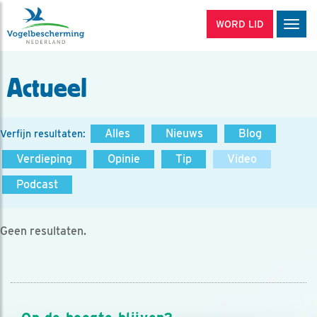
WORD LID
Men
Actueel
Alles
Nieuws
Blog
Verfijn resultaten:
Verdieping
Opinie
Tip
Video
Podcast
Geen resultaten.