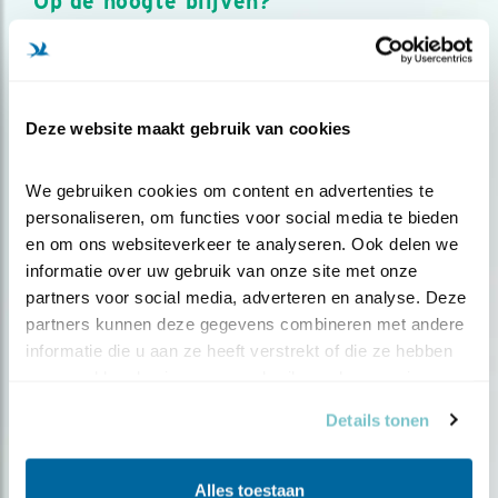
Op de hoogte blijven?
Meld je aan en ontvang nieuws, inspiratie, acties en tips
over vogels en activiteiten van Vogelbescherming.
AANMELDEN VOGELNIEUWS
Deze website maakt gebruik van cookies
Volg ons via social media
We gebruiken cookies om content en advertenties te 
personaliseren, om functies voor social media te bieden 
en om ons websiteverkeer te analyseren. Ook delen we 
informatie over uw gebruik van onze site met onze 
partners voor social media, adverteren en analyse. Deze 
partners kunnen deze gegevens combineren met andere 
informatie die u aan ze heeft verstrekt of die ze hebben 
verzameld op basis van uw gebruik van hun services.
Details tonen
Alles toestaan