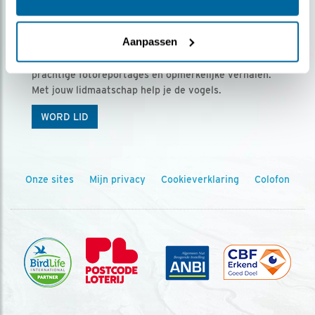
Ontvang 5 x Vogels voor € 36,00 per jaar
Aanpassen
Vogels is het tijdschrift voor onze leden, met
prachtige fotoreportages en opmerkelijke verhalen.
Met jouw lidmaatschap help je de vogels.
WORD LID
Onze sites
Mijn privacy
Cookieverklaring
Colofon