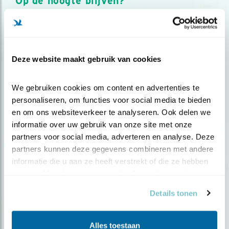
Op de hoogte blijven?
Meld je aan en ontvang nieuws, inspiratie, acties en tips
over vogels en activiteiten van Vogelbescherming.
AANMELDEN VOGELNIEUWS
Deze website maakt gebruik van cookies
Volg ons via social media
We gebruiken cookies om content en advertenties te 
personaliseren, om functies voor social media te bieden 
en om ons websiteverkeer te analyseren. Ook delen we 
informatie over uw gebruik van onze site met onze 
partners voor social media, adverteren en analyse. Deze 
partners kunnen deze gegevens combineren met andere 
informatie die u aan ze heeft verstrekt of die ze hebben 
verzameld op basis van uw gebruik van hun services.
Details tonen
Alles toestaan