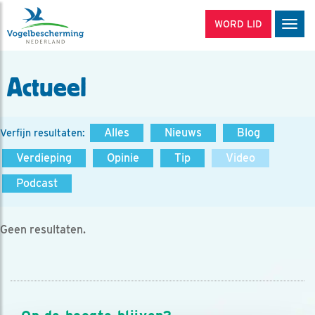
WORD LID
Men
Actueel
Alles
Nieuws
Blog
Verfijn resultaten:
Verdieping
Opinie
Tip
Video
Podcast
Geen resultaten.