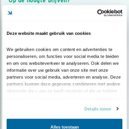
Op de hoogte blijven?
Meld je aan en ontvang nieuws, inspiratie, acties en tips
over vogels en activiteiten van Vogelbescherming.
AANMELDEN VOGELNIEUWS
Deze website maakt gebruik van cookies
Volg ons via social media
We gebruiken cookies om content en advertenties te 
personaliseren, om functies voor social media te bieden 
en om ons websiteverkeer te analyseren. Ook delen we 
informatie over uw gebruik van onze site met onze 
partners voor social media, adverteren en analyse. Deze 
partners kunnen deze gegevens combineren met andere 
informatie die u aan ze heeft verstrekt of die ze hebben 
verzameld op basis van uw gebruik van hun services.
Details tonen
Alles toestaan