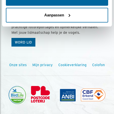
Ontvang 5 x Vogels voor € 36,00 per jaar
Aanpassen
Vogels is het tijdschrift voor onze leden, met
prachtige fotoreportages en opmerkelijke verhalen.
Met jouw lidmaatschap help je de vogels.
WORD LID
Onze sites
Mijn privacy
Cookieverklaring
Colofon