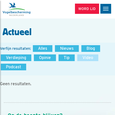
WORD LID
Men
Actueel
Alles
Nieuws
Blog
Verfijn resultaten:
Verdieping
Opinie
Tip
Video
Podcast
Geen resultaten.