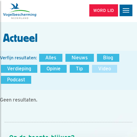
WORD LID
Men
Actueel
Alles
Nieuws
Blog
Verfijn resultaten:
Verdieping
Opinie
Tip
Video
Podcast
Geen resultaten.