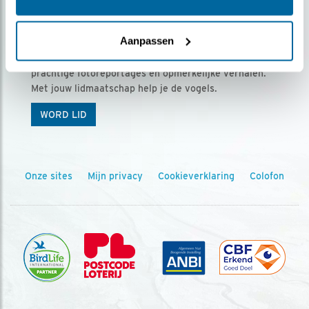
Ontvang 5 x Vogels voor € 36,00 per jaar
Aanpassen
Vogels is het tijdschrift voor onze leden, met
prachtige fotoreportages en opmerkelijke verhalen.
Met jouw lidmaatschap help je de vogels.
WORD LID
Onze sites
Mijn privacy
Cookieverklaring
Colofon