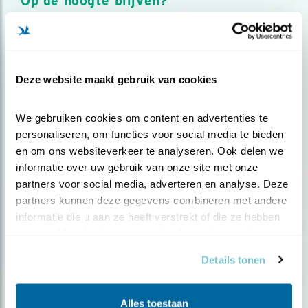
Op de hoogte blijven?
Meld je aan en ontvang nieuws, inspiratie, acties en tips
over vogels en activiteiten van Vogelbescherming.
AANMELDEN VOGELNIEUWS
Deze website maakt gebruik van cookies
Volg ons via social media
We gebruiken cookies om content en advertenties te 
personaliseren, om functies voor social media te bieden 
en om ons websiteverkeer te analyseren. Ook delen we 
informatie over uw gebruik van onze site met onze 
partners voor social media, adverteren en analyse. Deze 
partners kunnen deze gegevens combineren met andere 
informatie die u aan ze heeft verstrekt of die ze hebben 
verzameld op basis van uw gebruik van hun services.
Details tonen
Alles toestaan