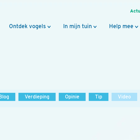
Actu
Ontdek vogels
In mijn tuin
Help mee
Blog
Verdieping
Opinie
Tip
Video