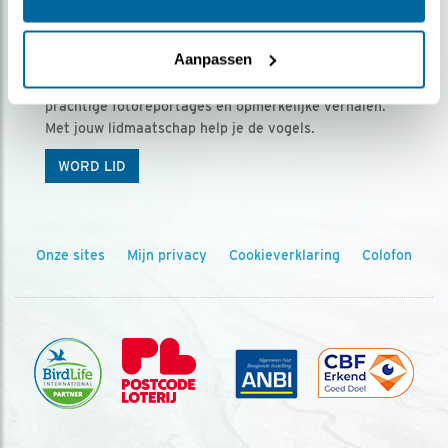
Ontvang 5 x Vogels voor € 36,00 per jaar
Aanpassen
Vogels is het tijdschrift voor onze leden, met
prachtige fotoreportages en opmerkelijke verhalen.
Met jouw lidmaatschap help je de vogels.
WORD LID
Onze sites
Mijn privacy
Cookieverklaring
Colofon