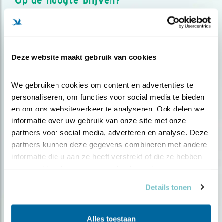
Op de hoogte blijven?
Meld je aan en ontvang nieuws, inspiratie, acties en tips
over vogels en activiteiten van Vogelbescherming.
AANMELDEN VOGELNIEUWS
Deze website maakt gebruik van cookies
Volg ons via social media
We gebruiken cookies om content en advertenties te 
personaliseren, om functies voor social media te bieden 
en om ons websiteverkeer te analyseren. Ook delen we 
informatie over uw gebruik van onze site met onze 
partners voor social media, adverteren en analyse. Deze 
partners kunnen deze gegevens combineren met andere 
informatie die u aan ze heeft verstrekt of die ze hebben 
verzameld op basis van uw gebruik van hun services.
Details tonen
Alles toestaan