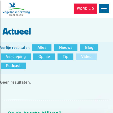
WORD LID
Men
Actueel
Alles
Nieuws
Blog
Verfijn resultaten:
Verdieping
Opinie
Tip
Video
Podcast
Geen resultaten.