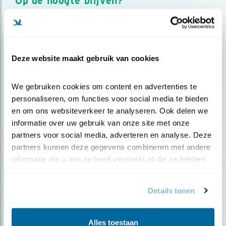
Op de hoogte blijven?
Meld je aan en ontvang nieuws, inspiratie, acties en tips
over vogels en activiteiten van Vogelbescherming.
AANMELDEN VOGELNIEUWS
Deze website maakt gebruik van cookies
Volg ons via social media
We gebruiken cookies om content en advertenties te 
personaliseren, om functies voor social media te bieden 
en om ons websiteverkeer te analyseren. Ook delen we 
informatie over uw gebruik van onze site met onze 
partners voor social media, adverteren en analyse. Deze 
partners kunnen deze gegevens combineren met andere 
informatie die u aan ze heeft verstrekt of die ze hebben 
verzameld op basis van uw gebruik van hun services.
Details tonen
Alles toestaan