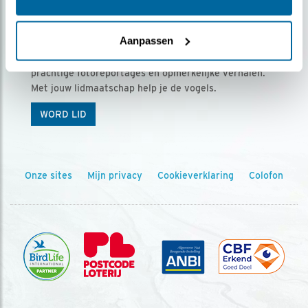
Ontvang 5 x Vogels voor € 36,00 per jaar
Aanpassen
Vogels is het tijdschrift voor onze leden, met
prachtige fotoreportages en opmerkelijke verhalen.
Met jouw lidmaatschap help je de vogels.
WORD LID
Onze sites
Mijn privacy
Cookieverklaring
Colofon