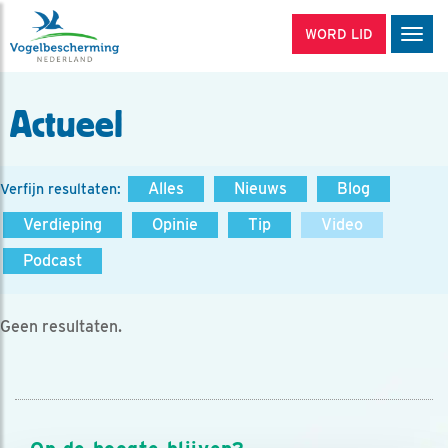
WORD LID
Men
Actueel
Alles
Nieuws
Blog
Verfijn resultaten:
Verdieping
Opinie
Tip
Video
Podcast
Geen resultaten.