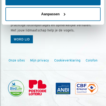
Ontvang 5 x Vogels voor € 36,00 per jaar
Aanpassen
Vogels is het tijdschrift voor onze leden, met
prachtige fotoreportages en opmerkelijke verhalen.
Met jouw lidmaatschap help je de vogels.
WORD LID
Onze sites
Mijn privacy
Cookieverklaring
Colofon