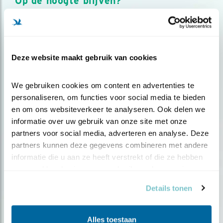
Op de hoogte blijven?
Meld je aan en ontvang nieuws, inspiratie, acties en tips
over vogels en activiteiten van Vogelbescherming.
AANMELDEN VOGELNIEUWS
Deze website maakt gebruik van cookies
Volg ons via social media
We gebruiken cookies om content en advertenties te 
personaliseren, om functies voor social media te bieden 
en om ons websiteverkeer te analyseren. Ook delen we 
informatie over uw gebruik van onze site met onze 
partners voor social media, adverteren en analyse. Deze 
partners kunnen deze gegevens combineren met andere 
informatie die u aan ze heeft verstrekt of die ze hebben 
verzameld op basis van uw gebruik van hun services.
Details tonen
Alles toestaan