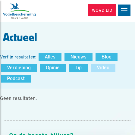
WORD LID
Men
Actueel
Alles
Nieuws
Blog
Verfijn resultaten:
Verdieping
Opinie
Tip
Video
Podcast
Geen resultaten.