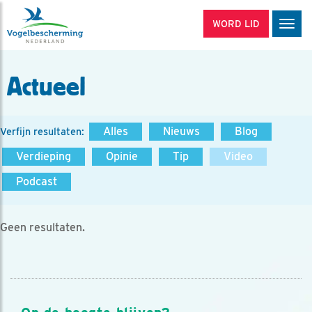
WORD LID
Men
Actueel
Alles
Nieuws
Blog
Verfijn resultaten:
Verdieping
Opinie
Tip
Video
Podcast
Geen resultaten.