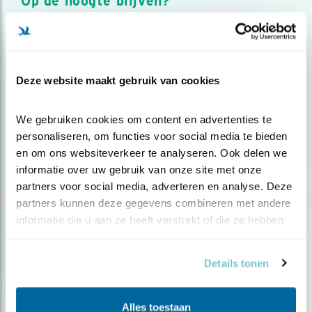
Op de hoogte blijven?
Meld je aan en ontvang nieuws, inspiratie, acties en tips
over vogels en activiteiten van Vogelbescherming.
AANMELDEN VOGELNIEUWS
Deze website maakt gebruik van cookies
Volg ons via social media
We gebruiken cookies om content en advertenties te 
personaliseren, om functies voor social media te bieden 
en om ons websiteverkeer te analyseren. Ook delen we 
informatie over uw gebruik van onze site met onze 
partners voor social media, adverteren en analyse. Deze 
partners kunnen deze gegevens combineren met andere 
informatie die u aan ze heeft verstrekt of die ze hebben 
verzameld op basis van uw gebruik van hun services.
Details tonen
Alles toestaan