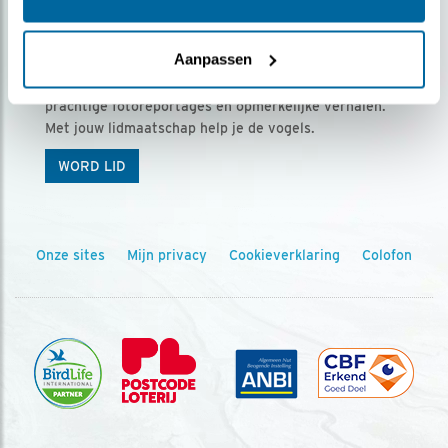
Ontvang 5 x Vogels voor € 36,00 per jaar
Aanpassen
Vogels is het tijdschrift voor onze leden, met
prachtige fotoreportages en opmerkelijke verhalen.
Met jouw lidmaatschap help je de vogels.
WORD LID
Onze sites
Mijn privacy
Cookieverklaring
Colofon