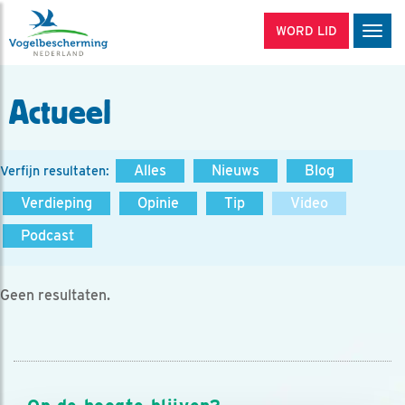
WORD LID
Men
Actueel
Alles
Nieuws
Blog
Verfijn resultaten:
Verdieping
Opinie
Tip
Video
Podcast
Geen resultaten.