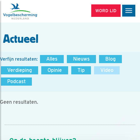
WORD LID
Men
Actueel
Alles
Nieuws
Blog
Verfijn resultaten:
Verdieping
Opinie
Tip
Video
Podcast
Geen resultaten.