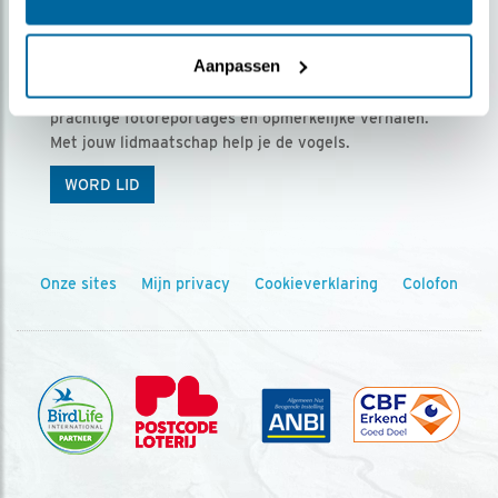
Ontvang 5 x Vogels voor € 36,00 per jaar
Aanpassen
Vogels is het tijdschrift voor onze leden, met
prachtige fotoreportages en opmerkelijke verhalen.
Met jouw lidmaatschap help je de vogels.
WORD LID
Onze sites
Mijn privacy
Cookieverklaring
Colofon