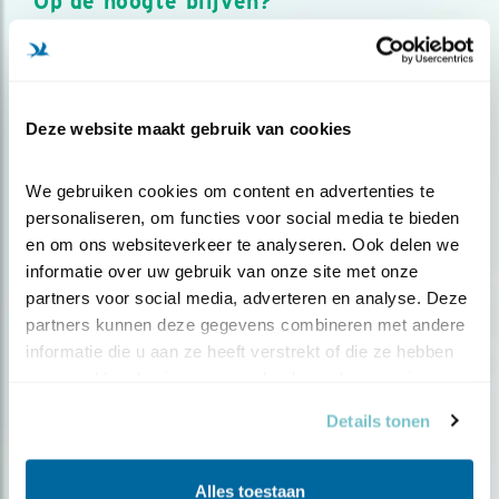
Op de hoogte blijven?
Meld je aan en ontvang nieuws, inspiratie, acties en tips
over vogels en activiteiten van Vogelbescherming.
AANMELDEN VOGELNIEUWS
Deze website maakt gebruik van cookies
Volg ons via social media
We gebruiken cookies om content en advertenties te 
personaliseren, om functies voor social media te bieden 
en om ons websiteverkeer te analyseren. Ook delen we 
informatie over uw gebruik van onze site met onze 
partners voor social media, adverteren en analyse. Deze 
partners kunnen deze gegevens combineren met andere 
informatie die u aan ze heeft verstrekt of die ze hebben 
verzameld op basis van uw gebruik van hun services.
Details tonen
Alles toestaan