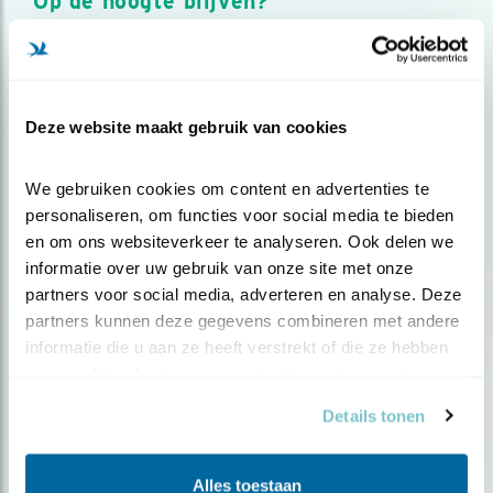
Op de hoogte blijven?
Meld je aan en ontvang nieuws, inspiratie, acties en tips
over vogels en activiteiten van Vogelbescherming.
AANMELDEN VOGELNIEUWS
Deze website maakt gebruik van cookies
Volg ons via social media
We gebruiken cookies om content en advertenties te 
personaliseren, om functies voor social media te bieden 
en om ons websiteverkeer te analyseren. Ook delen we 
informatie over uw gebruik van onze site met onze 
partners voor social media, adverteren en analyse. Deze 
partners kunnen deze gegevens combineren met andere 
informatie die u aan ze heeft verstrekt of die ze hebben 
verzameld op basis van uw gebruik van hun services.
Details tonen
Alles toestaan