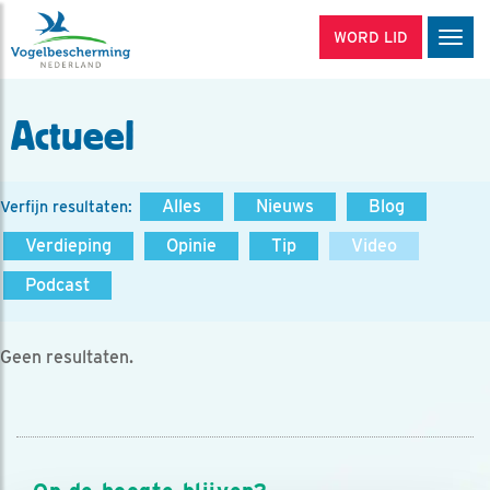
WORD LID
Men
Actueel
Alles
Nieuws
Blog
Verfijn resultaten:
Verdieping
Opinie
Tip
Video
Podcast
Geen resultaten.