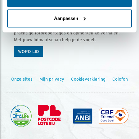
Ontvang 5 x Vogels voor € 36,00 per jaar
Aanpassen
Vogels is het tijdschrift voor onze leden, met
prachtige fotoreportages en opmerkelijke verhalen.
Met jouw lidmaatschap help je de vogels.
WORD LID
Onze sites
Mijn privacy
Cookieverklaring
Colofon