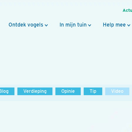
Actu
Ontdek vogels
In mijn tuin
Help mee
Blog
Verdieping
Opinie
Tip
Video