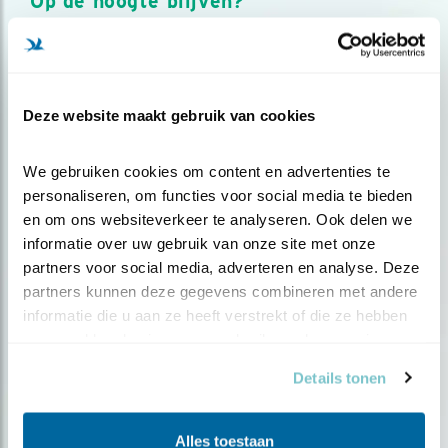
Op de hoogte blijven?
Meld je aan en ontvang nieuws, inspiratie, acties en tips
over vogels en activiteiten van Vogelbescherming.
AANMELDEN VOGELNIEUWS
Deze website maakt gebruik van cookies
Volg ons via social media
We gebruiken cookies om content en advertenties te 
personaliseren, om functies voor social media te bieden 
en om ons websiteverkeer te analyseren. Ook delen we 
informatie over uw gebruik van onze site met onze 
partners voor social media, adverteren en analyse. Deze 
partners kunnen deze gegevens combineren met andere 
informatie die u aan ze heeft verstrekt of die ze hebben 
verzameld op basis van uw gebruik van hun services.
Details tonen
Alles toestaan