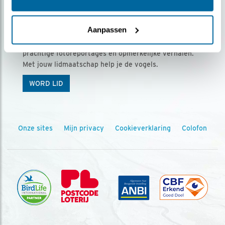
Ontvang 5 x Vogels voor € 36,00 per jaar
Aanpassen
Vogels is het tijdschrift voor onze leden, met
prachtige fotoreportages en opmerkelijke verhalen.
Met jouw lidmaatschap help je de vogels.
WORD LID
Onze sites
Mijn privacy
Cookieverklaring
Colofon