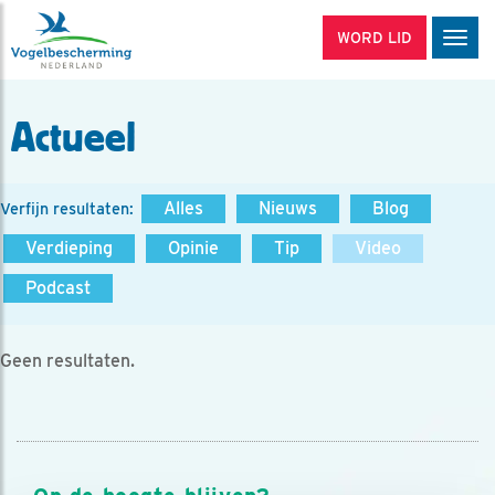
WORD LID
Men
Actueel
Alles
Nieuws
Blog
Verfijn resultaten:
Verdieping
Opinie
Tip
Video
Podcast
Geen resultaten.