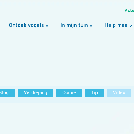
Actu
Ontdek vogels
In mijn tuin
Help mee
Blog
Verdieping
Opinie
Tip
Video