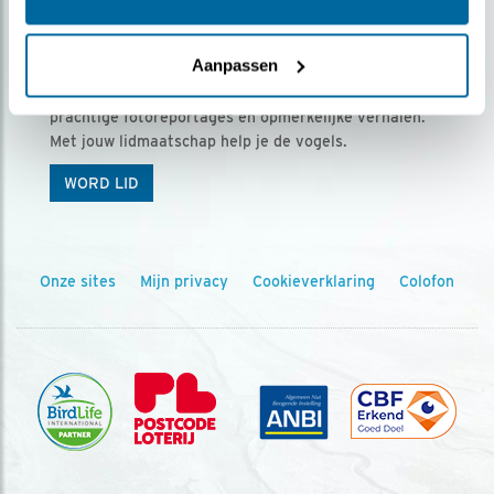
Ontvang 5 x Vogels voor € 36,00 per jaar
Aanpassen
Vogels is het tijdschrift voor onze leden, met
prachtige fotoreportages en opmerkelijke verhalen.
Met jouw lidmaatschap help je de vogels.
WORD LID
Onze sites
Mijn privacy
Cookieverklaring
Colofon