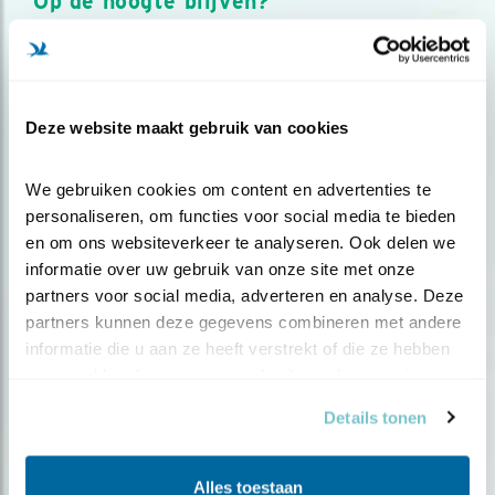
Op de hoogte blijven?
Meld je aan en ontvang nieuws, inspiratie, acties en tips
over vogels en activiteiten van Vogelbescherming.
AANMELDEN VOGELNIEUWS
Deze website maakt gebruik van cookies
Volg ons via social media
We gebruiken cookies om content en advertenties te 
personaliseren, om functies voor social media te bieden 
en om ons websiteverkeer te analyseren. Ook delen we 
informatie over uw gebruik van onze site met onze 
partners voor social media, adverteren en analyse. Deze 
partners kunnen deze gegevens combineren met andere 
informatie die u aan ze heeft verstrekt of die ze hebben 
verzameld op basis van uw gebruik van hun services.
Details tonen
Alles toestaan