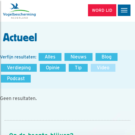
WORD LID
Men
Actueel
Alles
Nieuws
Blog
Verfijn resultaten:
Verdieping
Opinie
Tip
Video
Podcast
Geen resultaten.