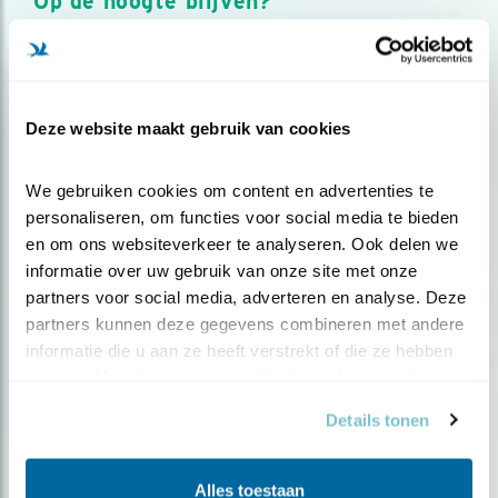
Op de hoogte blijven?
Meld je aan en ontvang nieuws, inspiratie, acties en tips
over vogels en activiteiten van Vogelbescherming.
AANMELDEN VOGELNIEUWS
Deze website maakt gebruik van cookies
Volg ons via social media
We gebruiken cookies om content en advertenties te 
personaliseren, om functies voor social media te bieden 
en om ons websiteverkeer te analyseren. Ook delen we 
informatie over uw gebruik van onze site met onze 
partners voor social media, adverteren en analyse. Deze 
partners kunnen deze gegevens combineren met andere 
informatie die u aan ze heeft verstrekt of die ze hebben 
verzameld op basis van uw gebruik van hun services.
Details tonen
Alles toestaan