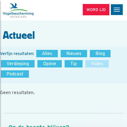
WORD LID
Men
Actueel
Alles
Nieuws
Blog
Verfijn resultaten:
Verdieping
Opinie
Tip
Video
Podcast
Geen resultaten.