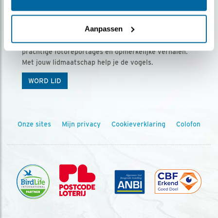
Ontvang 5 x Vogels voor € 36,00 per jaar
Aanpassen
Vogels is het tijdschrift voor onze leden, met
prachtige fotoreportages en opmerkelijke verhalen.
Met jouw lidmaatschap help je de vogels.
WORD LID
Onze sites
Mijn privacy
Cookieverklaring
Colofon