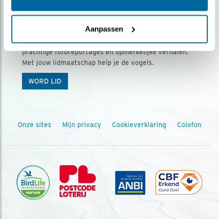
Ontvang 5 x Vogels voor € 36,00 per jaar
Aanpassen
Vogels is het tijdschrift voor onze leden, met
prachtige fotoreportages en opmerkelijke verhalen.
Met jouw lidmaatschap help je de vogels.
WORD LID
Onze sites
Mijn privacy
Cookieverklaring
Colofon