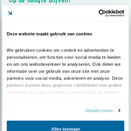
Op de hoogte blijven?
Meld je aan en ontvang nieuws, inspiratie, acties en tips
over vogels en activiteiten van Vogelbescherming.
AANMELDEN VOGELNIEUWS
Deze website maakt gebruik van cookies
Volg ons via social media
We gebruiken cookies om content en advertenties te 
personaliseren, om functies voor social media te bieden 
en om ons websiteverkeer te analyseren. Ook delen we 
informatie over uw gebruik van onze site met onze 
partners voor social media, adverteren en analyse. Deze 
partners kunnen deze gegevens combineren met andere 
informatie die u aan ze heeft verstrekt of die ze hebben 
verzameld op basis van uw gebruik van hun services.
Details tonen
Alles toestaan