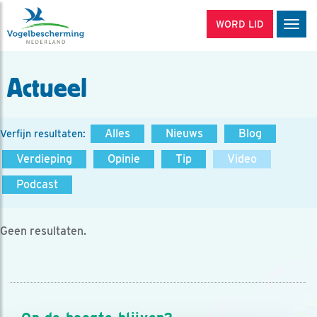
WORD LID
Men
Actueel
Alles
Nieuws
Blog
Verfijn resultaten:
Verdieping
Opinie
Tip
Video
Podcast
Geen resultaten.