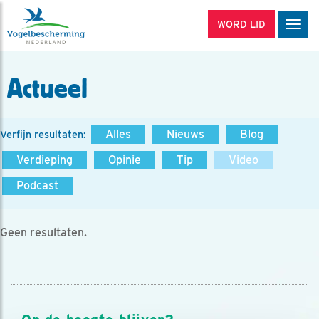
WORD LID
Men
Actueel
Alles
Nieuws
Blog
Verfijn resultaten:
Verdieping
Opinie
Tip
Video
Podcast
Geen resultaten.