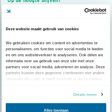
Op de hoogte blijven?
Meld je aan en ontvang nieuws, inspiratie, acties en tips
over vogels en activiteiten van Vogelbescherming.
AANMELDEN VOGELNIEUWS
Deze website maakt gebruik van cookies
Volg ons via social media
We gebruiken cookies om content en advertenties te 
personaliseren, om functies voor social media te bieden 
en om ons websiteverkeer te analyseren. Ook delen we 
informatie over uw gebruik van onze site met onze 
partners voor social media, adverteren en analyse. Deze 
partners kunnen deze gegevens combineren met andere 
informatie die u aan ze heeft verstrekt of die ze hebben 
verzameld op basis van uw gebruik van hun services.
Details tonen
Alles toestaan