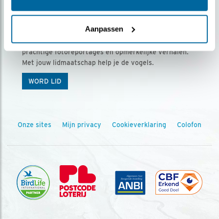
Ontvang 5 x Vogels voor € 36,00 per jaar
Aanpassen
Vogels is het tijdschrift voor onze leden, met
prachtige fotoreportages en opmerkelijke verhalen.
Met jouw lidmaatschap help je de vogels.
WORD LID
Onze sites
Mijn privacy
Cookieverklaring
Colofon