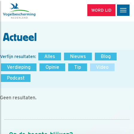
WORD LID
Men
Actueel
Alles
Nieuws
Blog
Verfijn resultaten:
Verdieping
Opinie
Tip
Video
Podcast
Geen resultaten.