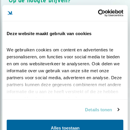
Op de hoogte blijven?
Meld je aan en ontvang nieuws, inspiratie, acties en tips
over vogels en activiteiten van Vogelbescherming.
AANMELDEN VOGELNIEUWS
Deze website maakt gebruik van cookies
Volg ons via social media
We gebruiken cookies om content en advertenties te 
personaliseren, om functies voor social media te bieden 
en om ons websiteverkeer te analyseren. Ook delen we 
informatie over uw gebruik van onze site met onze 
partners voor social media, adverteren en analyse. Deze 
partners kunnen deze gegevens combineren met andere 
informatie die u aan ze heeft verstrekt of die ze hebben 
verzameld op basis van uw gebruik van hun services.
Details tonen
Alles toestaan