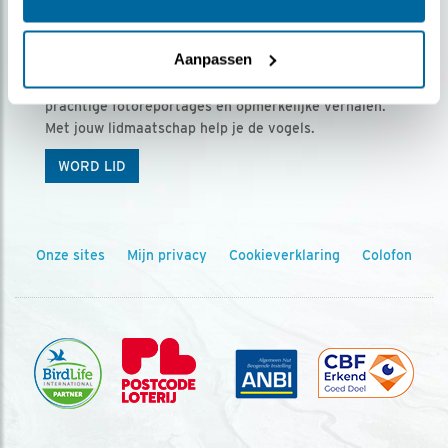
Ontvang 5 x Vogels voor € 36,00 per jaar
Aanpassen
Vogels is het tijdschrift voor onze leden, met
prachtige fotoreportages en opmerkelijke verhalen.
Met jouw lidmaatschap help je de vogels.
WORD LID
Onze sites
Mijn privacy
Cookieverklaring
Colofon