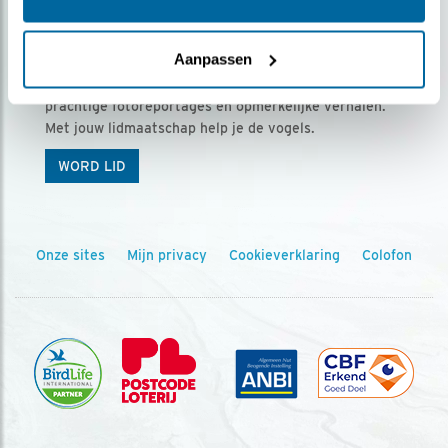
Ontvang 5 x Vogels voor € 36,00 per jaar
Aanpassen
Vogels is het tijdschrift voor onze leden, met
prachtige fotoreportages en opmerkelijke verhalen.
Met jouw lidmaatschap help je de vogels.
WORD LID
Onze sites
Mijn privacy
Cookieverklaring
Colofon