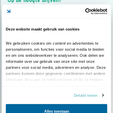
Op de hoogte blijven?
Meld je aan en ontvang nieuws, inspiratie, acties en tips
over vogels en activiteiten van Vogelbescherming.
AANMELDEN VOGELNIEUWS
Deze website maakt gebruik van cookies
Volg ons via social media
We gebruiken cookies om content en advertenties te 
personaliseren, om functies voor social media te bieden 
en om ons websiteverkeer te analyseren. Ook delen we 
informatie over uw gebruik van onze site met onze 
partners voor social media, adverteren en analyse. Deze 
partners kunnen deze gegevens combineren met andere 
informatie die u aan ze heeft verstrekt of die ze hebben 
verzameld op basis van uw gebruik van hun services.
Details tonen
Alles toestaan