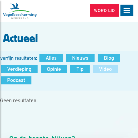
WORD LID
Men
Actueel
Alles
Nieuws
Blog
Verfijn resultaten:
Verdieping
Opinie
Tip
Video
Podcast
Geen resultaten.