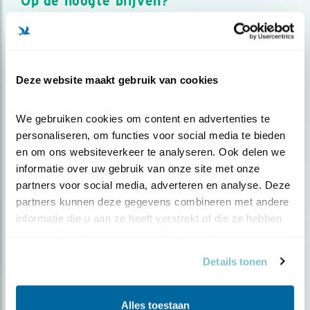
Op de hoogte blijven?
Meld je aan en ontvang nieuws, inspiratie, acties en tips
over vogels en activiteiten van Vogelbescherming.
AANMELDEN VOGELNIEUWS
Deze website maakt gebruik van cookies
Volg ons via social media
We gebruiken cookies om content en advertenties te 
personaliseren, om functies voor social media te bieden 
en om ons websiteverkeer te analyseren. Ook delen we 
informatie over uw gebruik van onze site met onze 
partners voor social media, adverteren en analyse. Deze 
partners kunnen deze gegevens combineren met andere 
informatie die u aan ze heeft verstrekt of die ze hebben 
verzameld op basis van uw gebruik van hun services.
Details tonen
Alles toestaan