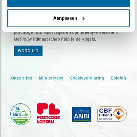
Ontvang 5 x Vogels voor € 36,00 per jaar
Aanpassen
Vogels is het tijdschrift voor onze leden, met
prachtige fotoreportages en opmerkelijke verhalen.
Met jouw lidmaatschap help je de vogels.
WORD LID
Onze sites
Mijn privacy
Cookieverklaring
Colofon