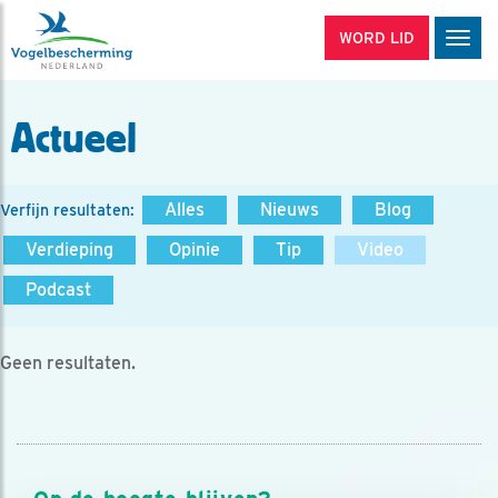
WORD LID
Men
Actueel
Alles
Nieuws
Blog
Verfijn resultaten:
Verdieping
Opinie
Tip
Video
Podcast
Geen resultaten.