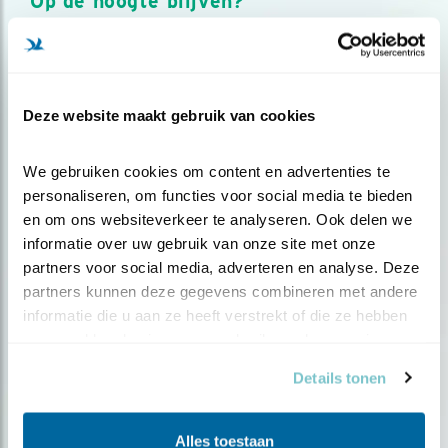
Op de hoogte blijven?
Meld je aan en ontvang nieuws, inspiratie, acties en tips
over vogels en activiteiten van Vogelbescherming.
AANMELDEN VOGELNIEUWS
Deze website maakt gebruik van cookies
Volg ons via social media
We gebruiken cookies om content en advertenties te 
personaliseren, om functies voor social media te bieden 
en om ons websiteverkeer te analyseren. Ook delen we 
informatie over uw gebruik van onze site met onze 
partners voor social media, adverteren en analyse. Deze 
partners kunnen deze gegevens combineren met andere 
informatie die u aan ze heeft verstrekt of die ze hebben 
verzameld op basis van uw gebruik van hun services.
Details tonen
Alles toestaan