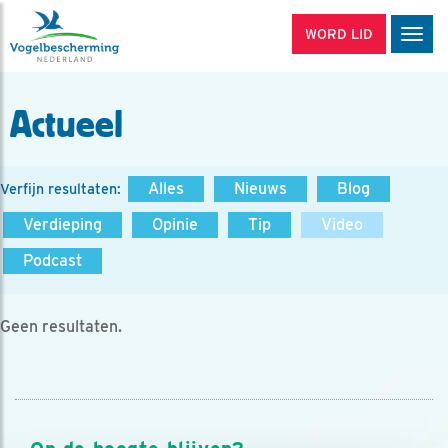
WORD LID
Men
Actueel
Alles
Nieuws
Blog
Verfijn resultaten:
Verdieping
Opinie
Tip
Video
Podcast
Geen resultaten.