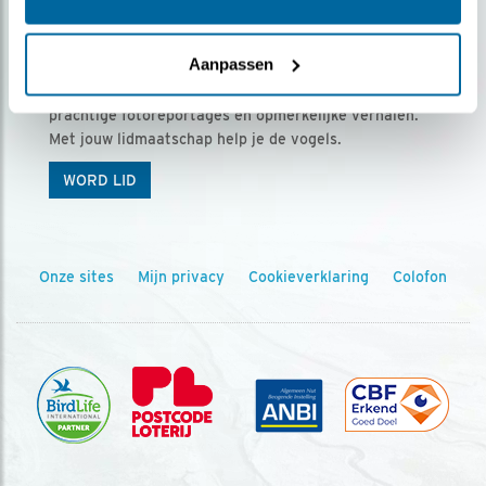
Ontvang 5 x Vogels voor € 36,00 per jaar
Aanpassen
Vogels is het tijdschrift voor onze leden, met
prachtige fotoreportages en opmerkelijke verhalen.
Met jouw lidmaatschap help je de vogels.
WORD LID
Onze sites
Mijn privacy
Cookieverklaring
Colofon