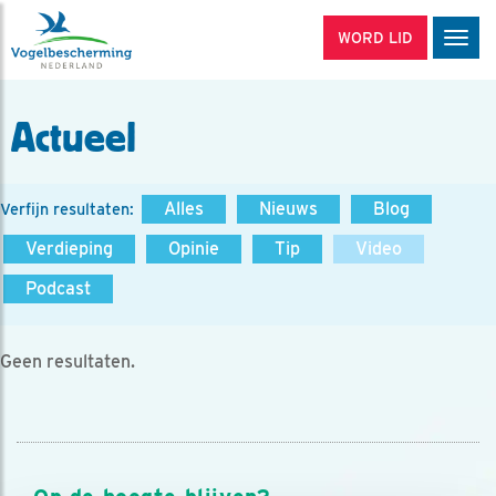
WORD LID
Men
Actueel
Alles
Nieuws
Blog
Verfijn resultaten:
Verdieping
Opinie
Tip
Video
Podcast
Geen resultaten.