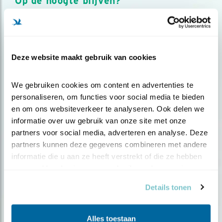
Op de hoogte blijven?
Meld je aan en ontvang nieuws, inspiratie, acties en tips
over vogels en activiteiten van Vogelbescherming.
AANMELDEN VOGELNIEUWS
Deze website maakt gebruik van cookies
Volg ons via social media
We gebruiken cookies om content en advertenties te 
personaliseren, om functies voor social media te bieden 
en om ons websiteverkeer te analyseren. Ook delen we 
informatie over uw gebruik van onze site met onze 
partners voor social media, adverteren en analyse. Deze 
partners kunnen deze gegevens combineren met andere 
informatie die u aan ze heeft verstrekt of die ze hebben 
verzameld op basis van uw gebruik van hun services.
Details tonen
Alles toestaan