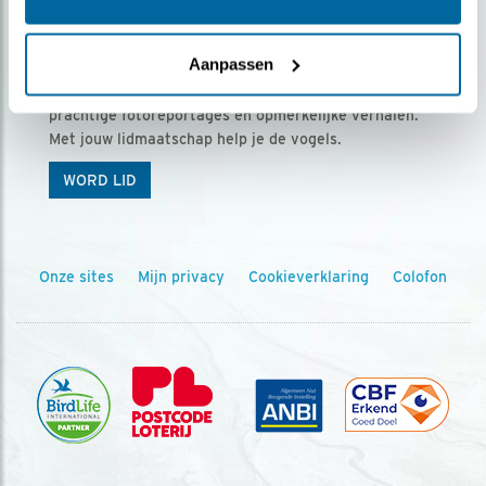
Ontvang 5 x Vogels voor € 36,00 per jaar
Aanpassen
Vogels is het tijdschrift voor onze leden, met
prachtige fotoreportages en opmerkelijke verhalen.
Met jouw lidmaatschap help je de vogels.
WORD LID
Onze sites
Mijn privacy
Cookieverklaring
Colofon