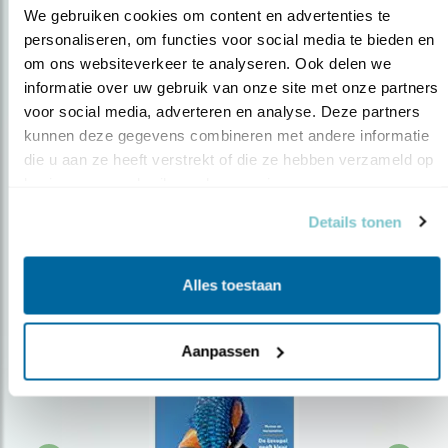
We gebruiken cookies om content en advertenties te 
personaliseren, om functies voor social media te bieden en 
om ons websiteverkeer te analyseren. Ook delen we 
Op de hoogte blijven?
informatie over uw gebruik van onze site met onze partners 
Meld je aan en ontvang nieuws, inspiratie, acties en tips
voor social media, adverteren en analyse. Deze partners 
over vogels en activiteiten van Vogelbescherming.
kunnen deze gegevens combineren met andere informatie 
die u aan ze heeft verstrekt of die ze hebben verzameld op 
AANMELDEN VOGELNIEUWS
basis van uw gebruik van hun services.
Details tonen
Volg ons via social media
Alles toestaan
Aanpassen