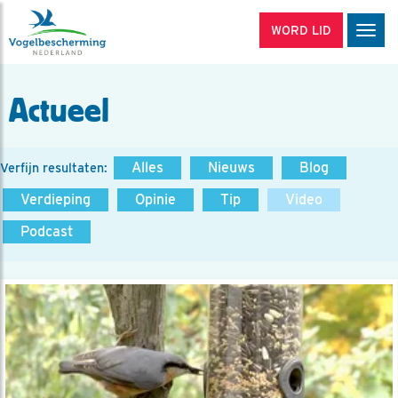
WORD LID
Men
Actueel
Alles
Nieuws
Blog
Verfijn resultaten:
Verdieping
Opinie
Tip
Video
Podcast