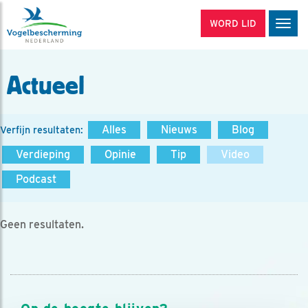
WORD LID
Men
Actueel
Alles
Nieuws
Blog
Verfijn resultaten:
Verdieping
Opinie
Tip
Video
Podcast
Geen resultaten.