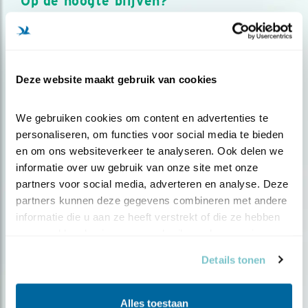
Op de hoogte blijven?
Meld je aan en ontvang nieuws, inspiratie, acties en tips
over vogels en activiteiten van Vogelbescherming.
AANMELDEN VOGELNIEUWS
Deze website maakt gebruik van cookies
Volg ons via social media
We gebruiken cookies om content en advertenties te 
personaliseren, om functies voor social media te bieden 
en om ons websiteverkeer te analyseren. Ook delen we 
informatie over uw gebruik van onze site met onze 
partners voor social media, adverteren en analyse. Deze 
partners kunnen deze gegevens combineren met andere 
informatie die u aan ze heeft verstrekt of die ze hebben 
verzameld op basis van uw gebruik van hun services.
Details tonen
Alles toestaan