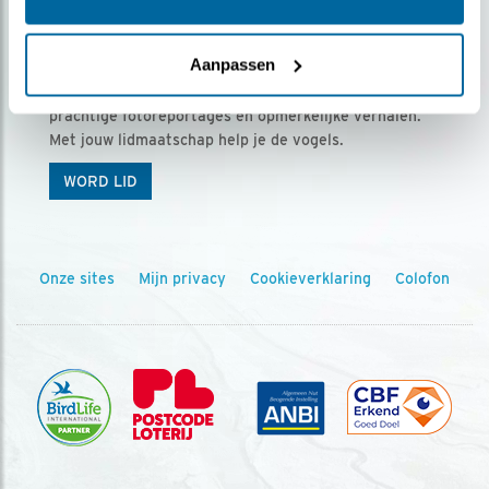
Ontvang 5 x Vogels voor € 36,00 per jaar
Aanpassen
Vogels is het tijdschrift voor onze leden, met
prachtige fotoreportages en opmerkelijke verhalen.
Met jouw lidmaatschap help je de vogels.
WORD LID
Onze sites
Mijn privacy
Cookieverklaring
Colofon